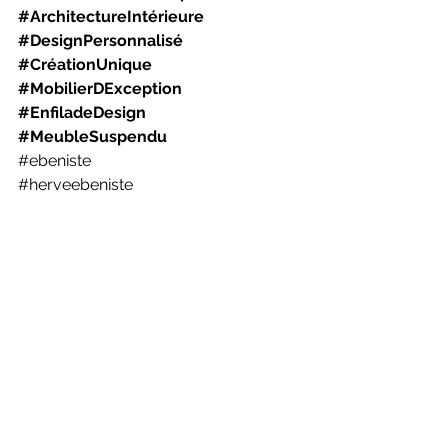
#ArchitectureIntérieure
#DesignPersonnalisé
#CréationUnique
#MobilierDException
#EnfiladeDesign
#MeubleSuspendu
#ebeniste
#herveebeniste