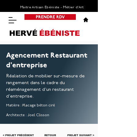
Maitre Artisan Ebéniste - Métier d’Art
PRENDRE RDV
HERVÉ
ÉBÉNISTE
Agencement Restaurant
d'entreprise
Réaliation de mobilier sur-mesure de
rangement dans le cadre du
réaménagement d'un restaurant
d'entreprise.
Matière : Placage béton ciré
Architecte : Joel Clisson
< PROJET PRÉCÉDENT
RETOUR
PROJET SUIVANT >