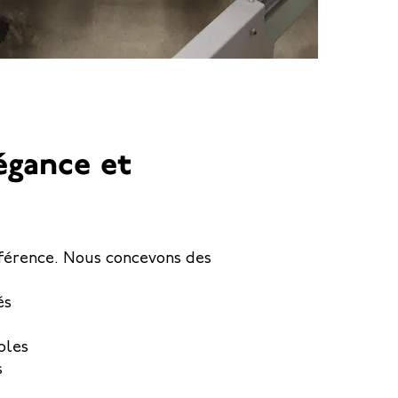
égance et
fférence. Nous concevons des
és
bles
s