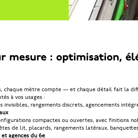
 mesure : optimisation, él
s, chaque mètre compte — et chaque détail fait la di
és à vos usages :
s invisibles, rangements discrets, agencements intégr
raux
nfigurations compactes ou ouvertes, avec finitions no
têtes de lit, placards, rangements latéraux, banquette
s et agences du 6e