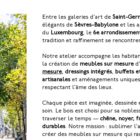
Entre les galeries d’art de
Saint-Ger
élégants de
Sèvres-Babylone
et les 
du
Luxembourg
, le
6e arrondissement
tradition et raffinement se rencontre
Notre atelier accompagne les habitan
la création de
meubles sur mesure
d’
mesure
,
dressings intégrés
,
buffets e
artisanales
et aménagements uniques 
respectant l’âme des lieux.
Chaque pièce est imaginée, dessinée 
soin. Le bois est choisi pour sa nobles
traverser le temps —
chêne, noyer, f
durables
. Notre mission : sublimer l’
créer des meubles sur mesure qui raco