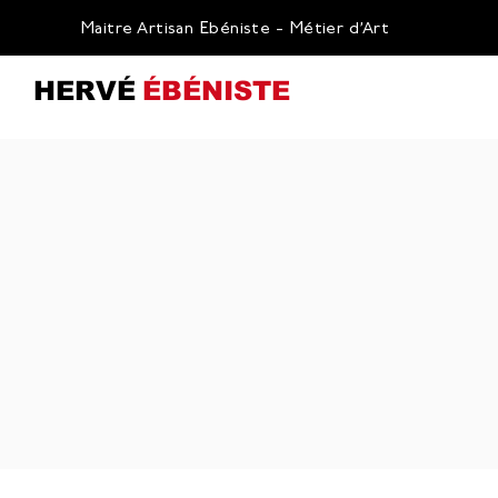
Maitre Artisan Ebéniste - Métier d’Art
HERVÉ
ÉBÉNISTE