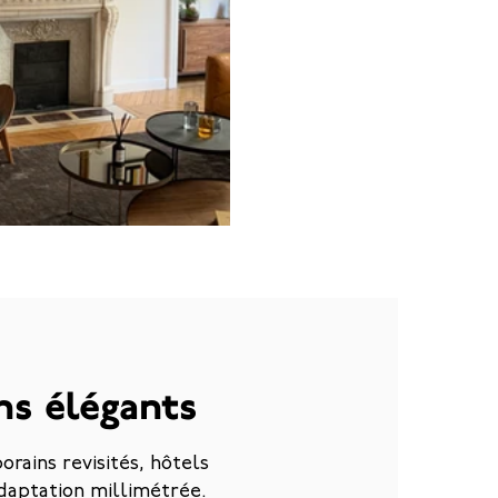
ns élégants
rains revisités, hôtels
daptation millimétrée.