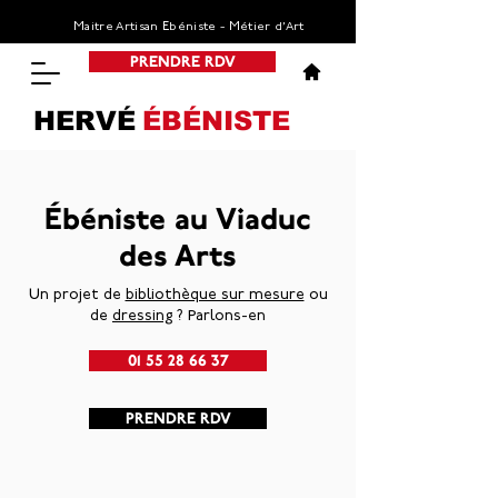
Maitre Artisan Ebéniste - Métier d’Art
PRENDRE RDV
HERVÉ
ÉBÉNISTE
Ébéniste au Viaduc
des Arts
Un projet de
bibliothèque sur mesure
ou
de
dressing
? Parlons-en
01 55 28 66 37
PRENDRE RDV