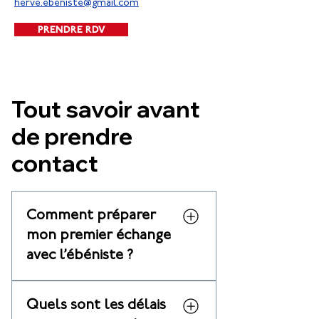
herve.ebeniste@gmail.com
PRENDRE RDV
Tout savoir avant
de prendre
contact
Comment préparer
mon premier échange
avec l’ébéniste ?
Pour faciliter l’étude de votre
Quels sont les délais
projet de meuble sur mesure à