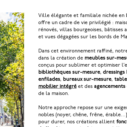
Ville élégante et familiale nichée e
offre un cadre de vie privilégié : ma
rénovés, villas bourgeoises, bâtisse
et vues dégagées sur les bords de M
Dans cet environnement raffiné, notr
dans la création de
meubles sur-mes
conçus pour sublimer et optimiser l’
bibliothèques sur-mesure
,
dressings
enfilades
,
bureaux sur-mesure
,
table
mobilier intégré
et des
agencements
de la maison.
Notre approche repose sur une exigen
nobles (noyer, chêne, frêne, érable…)
pour durer, nos créations allient
fonc