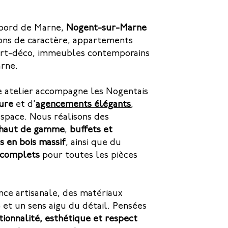
n bord de Marne,
Nogent-sur-Marne
isons de caractère, appartements
s art-déco, immeubles contemporains
arne.
e atelier accompagne les Nogentais
ure
et d’
agencements élégants
,
espace. Nous réalisons des
 haut de gamme
,
buffets et
s en bois massif
, ainsi que du
 complets
pour toutes les pièces
ce artisanale, des matériaux
 et un sens aigu du détail. Pensées
tionnalité, esthétique et respect