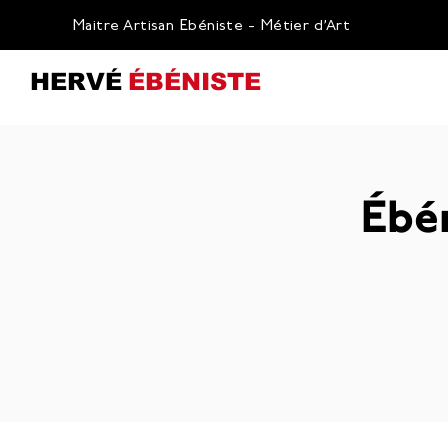
Maitre Artisan Ebéniste - Métier d’Art
HERVÉ
ÉBÉNISTE
Ébé