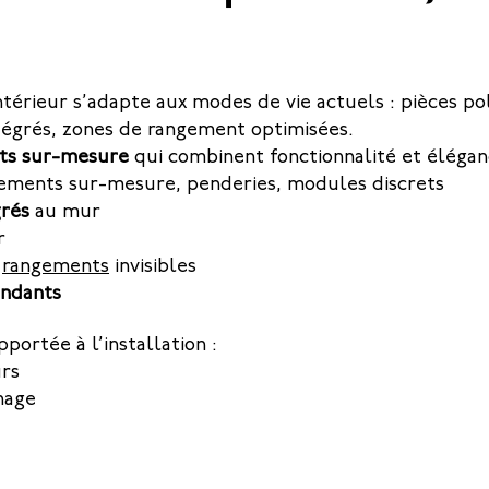
térieur s’adapte aux modes de vie actuels : pièces p
ntégrés, zones de rangement optimisées.
ts sur-mesure
qui combinent fonctionnalité et élégan
ements sur-mesure, penderies, modules discrets
rés
au mur
r
c
rangements
invisibles
endants
portée à l’installation :
urs
nage