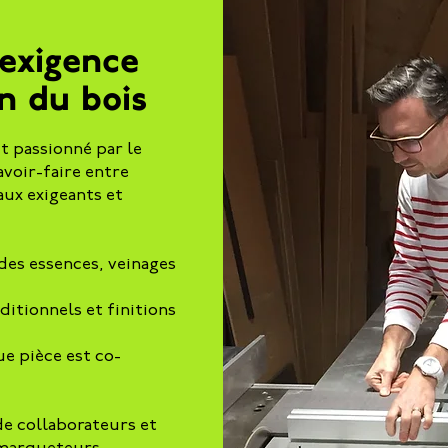
 exigence
n du bois
t passionné par le
avoir-faire entre
aux exigeants et
es essences, veinages
ditionnels et finitions
ue pièce est co-
de collaborateurs et