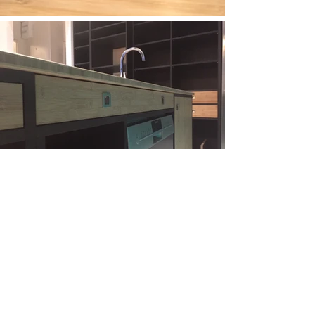
< PROJET PRÉCÉDENT
RETOUR
PROJET SUIVANT >
Retrouvez notre atelier à
Paris et Ile-de-France