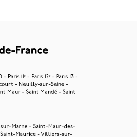
-de-France
10 -
Paris 11ᵉ
-
Paris 12ᵉ
- Paris 13 -
court
-
Neuilly-sur-Seine
-
int Maur - Saint Mandé - Saint
sur-Marne
-
Saint-Maur-des-
-
Saint-Maurice
-
Villiers-sur-