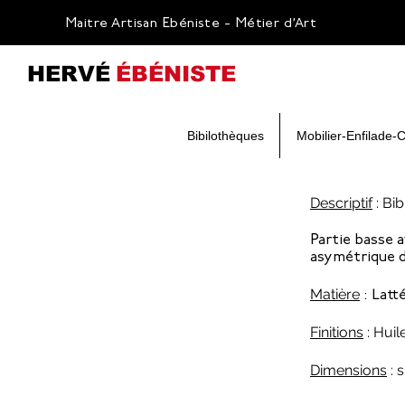
Maitre Artisan Ebéniste - Métier d’Art
HERVÉ
ÉBÉNISTE
Bibilothèques
Mobilier-Enfilade-
Descriptif
: Bi
Partie basse 
asymétrique d
Matière
: Latt
Finitions
: Huil
Dimensions
: 