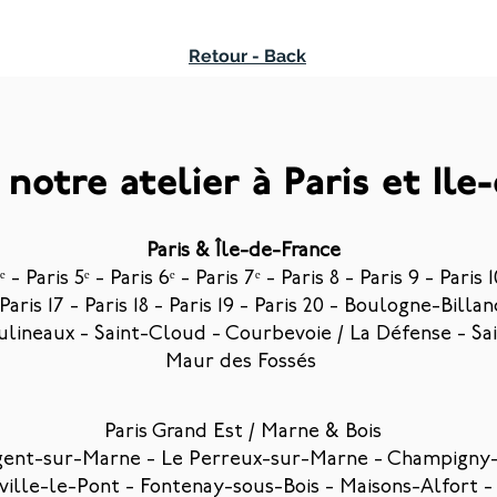
Retour - Back
notre atelier à Paris et Ile
Paris & Île-de-France
ᵉ
-
Paris 5ᵉ
-
Paris 6ᵉ
-
Paris 7ᵉ
- Paris 8 - Paris 9 - Paris 
 Paris 17 - Paris 18 - Paris 19 - Paris 20 -
Boulogne-Billan
ulineaux
-
Saint-Cloud
-
Courbevoie / La Défense - Sa
Maur des Fossés
Paris Grand Est / Marne & Bois
ent-sur-Marne
-
Le Perreux-sur-Marne
-
Champigny-
nville-le-Pont
-
Fontenay-sous-Bois
-
Maisons-Alfort