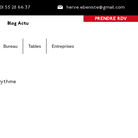
01 55 2
8 66 37
herve.ebeniste@gmail.com
PRENDRE RDV
Blog Actu
Bureau
Tables
Entreprises
 rythme