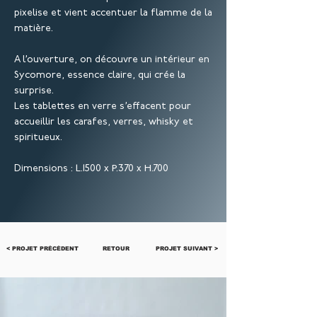
pixelise et vient accentuer la flamme de la
matière.
A l’ouverture, on découvre un intérieur en
Sycomore, essence claire, qui crée la
surprise.
Les tablettes en verre s’effacent pour
accueillir les carafes, verres, whisky et
spiritueux.
Dimensions : L.1500 x P.370 x H.700
< PROJET PRÉCÉDENT
RETOUR
PROJET SUIVANT >