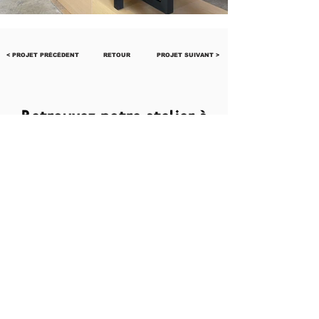
< PROJET PRÉCÉDENT
RETOUR
PROJET SUIVANT >
Retrouvez notre atelier à
Paris et Ile-de-France
Paris & Île-de-France
Paris 1 - Paris 2 - Paris 3 - Paris 4ᵉ
-
Paris 5ᵉ
-
Paris 6ᵉ
-
Paris 7ᵉ
- Paris 8 - Paris 9 - Paris 10
-
Paris 11ᵉ
-
Paris 12ᵉ
- Paris 13 - Paris 14 - Paris
15 - Paris 16 - Paris 17 - Paris 18 - Paris 19 -
Paris 20 -
Boulogne-Billancourt
-
Neuilly-
sur-Seine
-
Levallois-Perret
-
Issy-les-
Moulineaux
-
Saint-Cloud
-
Courbevoie / La
Défense - Saint Maur - Saint Mandé - Saint
Maur des Fossés
Paris Grand Est / Marne & Bois
Vincennes
-
Saint-Mandé
-
Nogent-sur-