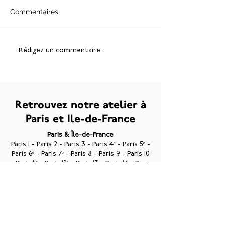
Commentaires
Portes coulissantes pour
Découvrez les a
Rédigez un commentaire...
dressings sur mesure à
Hervé Ebéniste
Paris : l’élégance au
service de votre espace
Retrouvez notre atelier à
Paris et Ile-de-France
Paris & Île-de-France
Paris 1 - Paris 2 - Paris 3 - Paris 4ᵉ
-
Paris 5ᵉ
-
Paris 6ᵉ
-
Paris 7ᵉ
- Paris 8 - Paris 9 - Paris 10
-
Paris 11ᵉ
-
Paris 12ᵉ
- Paris 13 - Paris 14 - Paris
15 - Paris 16 - Paris 17 - Paris 18 - Paris 19 -
Paris 20 -
Boulogne-Billancourt
-
Neuilly-
sur-Seine
-
Levallois-Perret
-
Issy-les-
Moulineaux
-
Saint-Cloud
-
Courbevoie / La
Défense - Saint Maur - Saint Mandé - Saint
Maur des Fossés